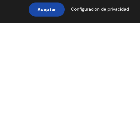
Configuración de privacidad
Aceptar
Principales
Destinos
Descubre nuestras experiencias..
4 tours