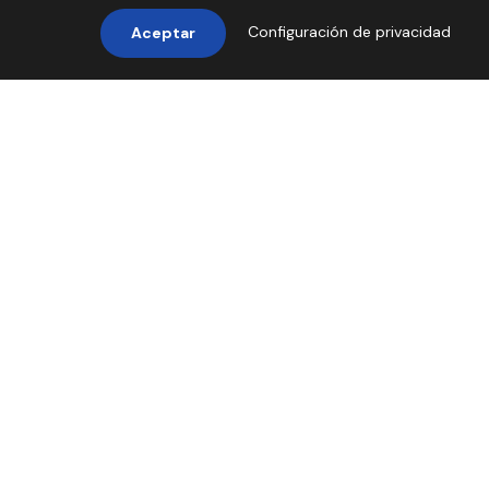
Configuración de privacidad
Aceptar
Principales
Destinos
Descubre nuestras experiencias..
4 tours