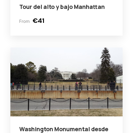
Tour del alto y bajo Manhattan
Avenida.
€41
Un tour dedicado a una Nueva York poco
From
conocido por la gran mayoría de sus
visitantes, de la mano de nuestros guías,
que les mostraran la ciudad como nunca se
lo hubiesen imaginado.
Washington Monumental desde