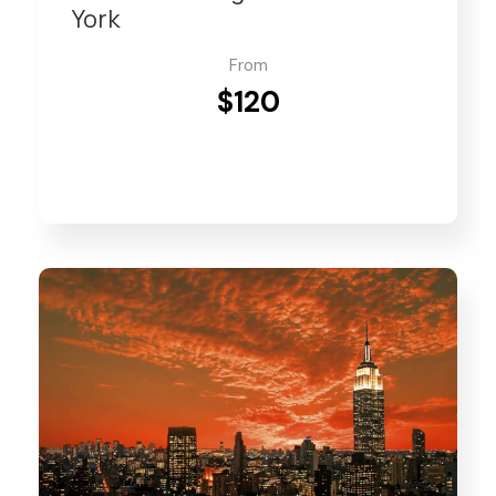
York
From
$120
VIEW DETAILS